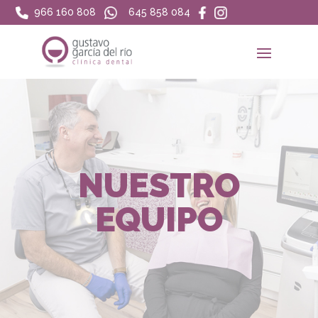
966 160 808
645 858 084
NUESTRO
EQUIPO